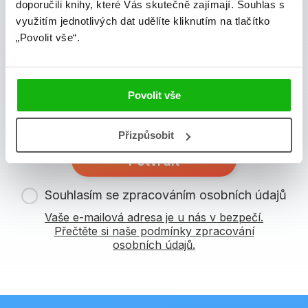
doporučili knihy, které Vás skutečně zajímají.
Souhlas s
využitím jednotlivých dat udělíte kliknutím na tlačítko
Zajímá Vás, jaké novinky právě vychází a co se děje v
„Povolit vše“.
knižním světě? Přihlášením k odběru našich e-
mailových novinek
souhlasíte se zpracováním
osobních údajů
.
Povolit vše
Vaše e-mailová adresa
Přizpůsobit
Potvrdit
Souhlasím se zpracováním osobních údajů
Vaše e-mailová adresa je u nás v bezpečí.
Přečtěte si naše podmínky zpracování
osobních údajů.