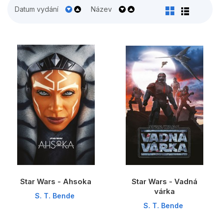
Populárně - naučné pro děti
Datum vydání
Název
Předškoláci
Příroda a zahrada
Společnost, politika
Umění a kultura
Výchova a pedagogika
Young adult
Zdraví a životní styl
Všechny kategorie
Star Wars - Ahsoka
Star Wars - Vadná
várka
S. T. Bende
S. T. Bende