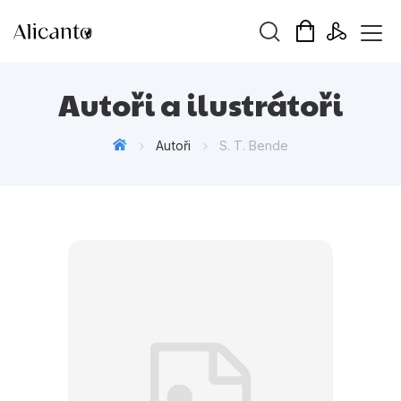
Vyhledávání
Autoři a ilustrátoři
Autoři
S. T. Bende
Novinky
Připravujeme
Bestsellery
Tipy redakce
Beletrie pro děti
Beletrie pro dospělé