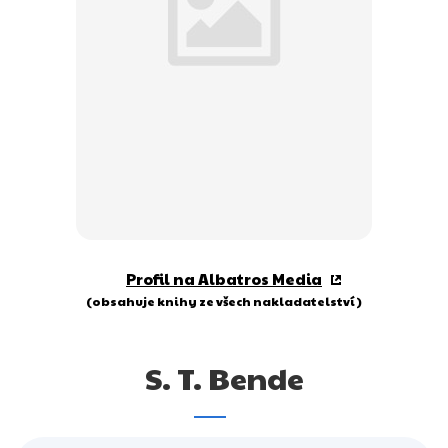
Dárkové publikace
Dárkové zboží
Hobby
Jazyky
Kalendáře
Komiks
Křížovky
Profil na Albatros Media
Kuchařky
(obsahuje knihy ze všech nakladatelství)
Počítače
S. T. Bende
Poezie
Populárně - naučná pro dospělé