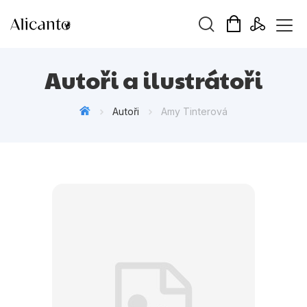
Vyhledávání
Autoři a ilustrátoři
Autoři
Amy Tinterová
Novinky
Připravujeme
Bestsellery
Tipy redakce
Beletrie pro děti
Beletrie pro dospělé