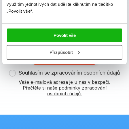
Zajímá Vás, jaké novinky právě vychází a co se děje v
využitím jednotlivých dat udělíte kliknutím na tlačítko
knižním světě? Přihlášením k odběru našich e-
„Povolit vše“.
mailových novinek
souhlasíte se zpracováním
osobních údajů
.
Povolit vše
Vaše e-mailová adresa
Přizpůsobit
Potvrdit
Souhlasím se zpracováním osobních údajů
Vaše e-mailová adresa je u nás v bezpečí.
Přečtěte si naše podmínky zpracování
osobních údajů.