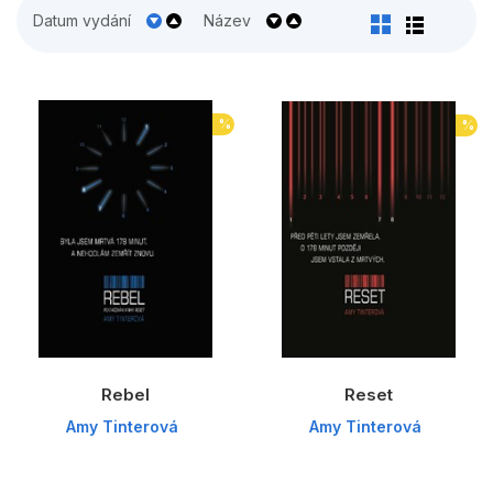
Populárně - naučné pro děti
Datum vydání
Název
Předškoláci
Příroda a zahrada
%
%
Společnost, politika
Umění a kultura
Výchova a pedagogika
Young adult
Zdraví a životní styl
Rebel
Reset
Všechny kategorie
Amy Tinterová
Amy Tinterová