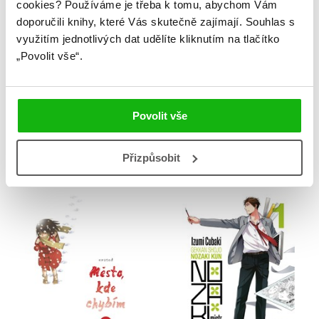
cookies?
Používáme je třeba k tomu, abychom Vám
doporučili knihy, které Vás skutečně zajímají.
Souhlas s
využitím jednotlivých dat udělíte kliknutím na tlačítko
„Povolit vše“.
Povolit vše
Město, kde chybím 2
Nozaki, mistr
romantiky 2
Kei Sanbe
Přizpůsobit
Izumi Tsubaki