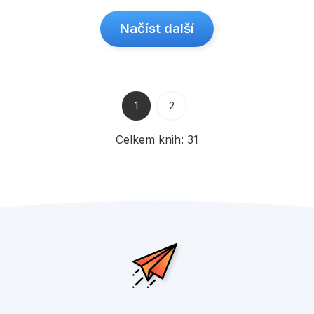
Načíst další
1
2
Celkem knih:
31