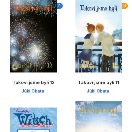
Dárkové publikace
P
N
Dárkové zboží
Hobby
Jazyky
Kalendáře
Komiks
Křížovky
Takoví jsme byli 12
Takoví jsme byli 11
Kuchařky
Júki Obata
Júki Obata
Počítače
Poezie
Populárně - naučná pro dospělé