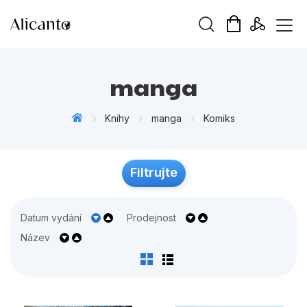
Vyhledávání
manga
Knihy
manga
Komiks
Novinky
Filtrujte
Připravujeme
Bestsellery
Datum vydání
Prodejnost
Tipy redakce
Název
Beletrie pro děti
Beletrie pro dospělé