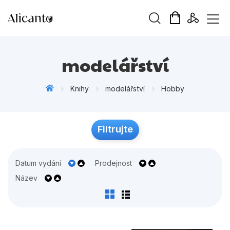
Vyhledávání
modelářství
Knihy
modelářství
Hobby
Novinky
Filtrujte
Připravujeme
Bestsellery
Datum vydání
Prodejnost
Tipy redakce
Název
Beletrie pro děti
Beletrie pro dospělé