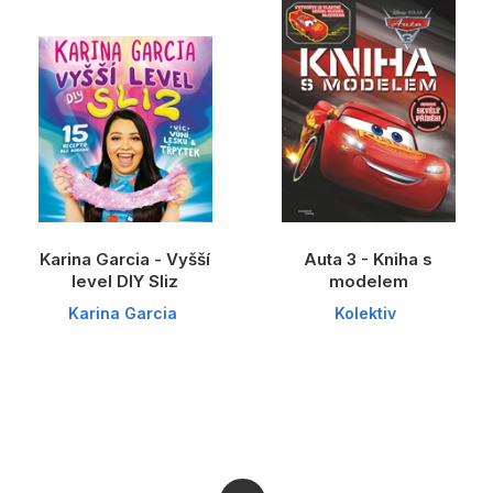
Dárkové publikace
Dárkové zboží
Hobby
Jazyky
Kalendáře
Komiks
Karina Garcia - Vyšší
Auta 3 - Kniha s
Křížovky
level DIY Sliz
modelem
Karina Garcia
Kolektiv
Kuchařky
Počítače
Poezie
Populárně - naučná pro dospělé