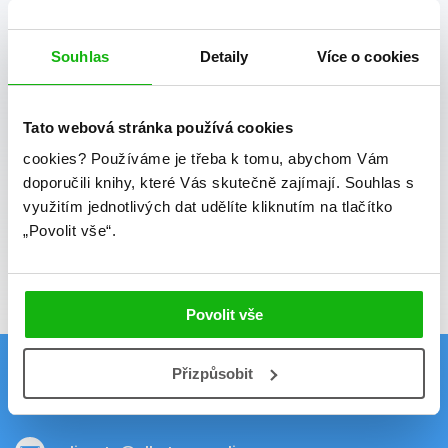
osobních údajů
.
Souhlas
Detaily
Více o cookies
Vaše e-mailová adresa
Tato webová stránka používá cookies
Potvrdit
cookies?
Používáme je třeba k tomu, abychom Vám
doporučili knihy, které Vás skutečně zajímají.
Souhlas s
Souhlasím se zpracováním osobních údajů
využitím jednotlivých dat udělíte kliknutím na tlačítko
Vaše e-mailová adresa je u nás v bezpečí.
„Povolit vše“.
Přečtěte si naše podmínky zpracování
osobních údajů.
Povolit vše
Přizpůsobit
Kontakt