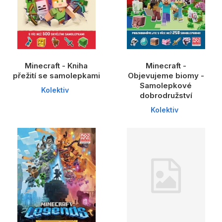
Populárně - naučné pro děti
Předškoláci
Příroda a zahrada
Společnost, politika
Minecraft - Kniha
Minecraft -
přežití se samolepkami
Objevujeme biomy -
Umění a kultura
Samolepkové
Kolektiv
dobrodružství
Výchova a pedagogika
Kolektiv
Young adult
Zdraví a životní styl
Všechny kategorie