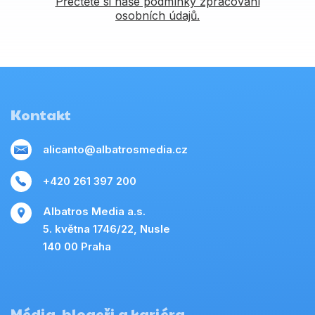
Přečtěte si naše podmínky zpracování
osobních údajů.
Kontakt
alicanto@albatrosmedia.cz
+420 261 397 200
Albatros Media a.s.
5. května 1746/22, Nusle
140 00 Praha
Média, blogeři a kariéra