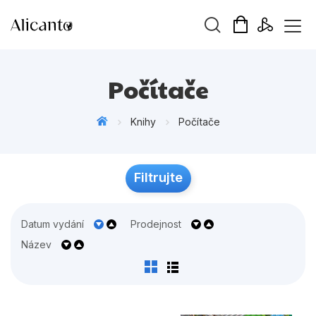
Vyhledávání
Počítače
Knihy
Počítače
Novinky
Filtrujte
ek
Připravujeme
Bestsellery
Datum vydání
Prodejnost
Tipy redakce
Název
Beletrie pro děti
Beletrie pro dospělé