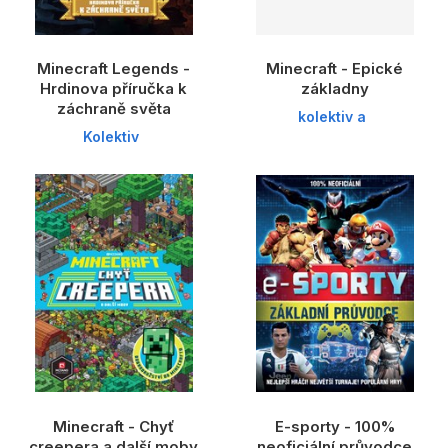
Minecraft Legends -
Minecraft - Epické
Hrdinova příručka k
základny
záchraně světa
kolektiv a
Kolektiv
Minecraft - Chyť
E-sporty - 100%
creepera a další moby
neoficiální průvodce